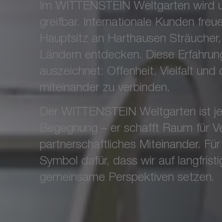
Im WITTENSTEIN Weltgarten wird u
greifbar. Internationale Kunden freu
Hauptsitz an Harthausen Sträucher
Ländern entdecken. Diese Erfahrung
auszeichnet: Offenheit, Vielfalt und 
miteinander zu verbinden.
Der WITTENSTEIN Weltgarten ist jed
Begegnung – er schafft Raum für V
partnerschaftliches Miteinander. Für 
Symbol dafür, dass wir auf langfris
gemeinsame Perspektiven setzen.