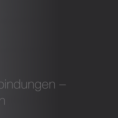
rbindungen –
n