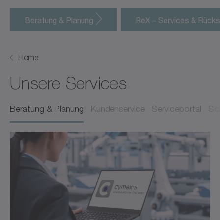
Beratung & Planung
ReX – Services & Rück
Home
Unsere Services
Beratung & Planung
Kundenservice
Serviceportal
Sc