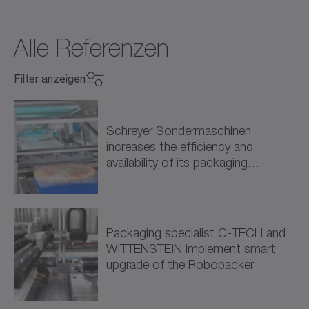
Alle Referenzen
Filter anzeigen
Branche auswählen
Branche auswählen
Schreyer Sondermaschinen
increases the efficiency and
Maschinenbau (9)
availability of its packaging
solutions through intelligent drive…
Werkzeugmaschinen (3)
Verpackung (5)
Packaging specialist C-TECH and
WITTENSTEIN implement smart
Verarbeitung (1)
upgrade of the Robopacker
Energie (1)