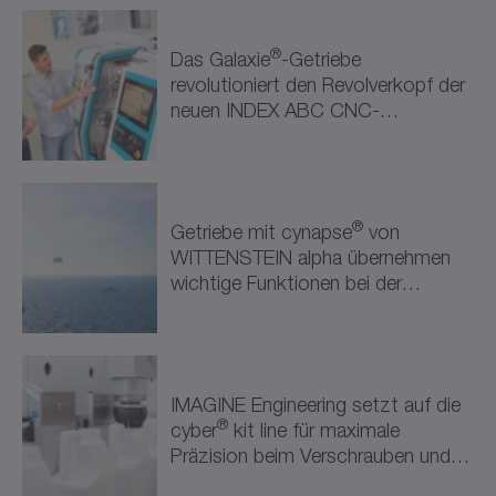
Erneuerbare Energien (1)
®
Das Galaxie
-Getriebe
Halbleiter & Elektronik (1)
revolutioniert den Revolverkopf der
neuen INDEX ABC CNC-
Robotik & Automatisierung (2)
Drehmaschine.
Robotik & Automatisierung (2)
Weitere Branchen (1)
®
Getriebe mit cynapse
von
WITTENSTEIN alpha übernehmen
Attraktionen & Unterhaltung (1)
wichtige Funktionen bei der
Steuerung des Kite-
Antriebssystems.
IMAGINE Engineering setzt auf die
®
cyber
kit line für maximale
Präzision beim Verschrauben und
Versiegeln.