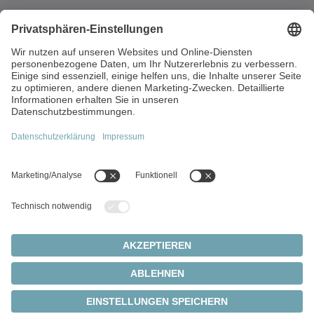
Energiestraße 2
2540 Bad Vöslau
Österreich
+43 2252 890145-0
office(at)wittenstein.at
Top-Themen:
Produkte
Servogetriebe
Servomotoren
Cookie Einstellungen
Datenschutz
Impressum
Ritzel-Zahnstangen-Systeme
© 2026 - WITTENSTEIN SE