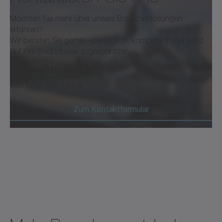
Möchten Sie mehr über unsere Branchenlösungen
erfahren?
Wir beraten Sie gerne – persönlich, kompetent und ganz
auf Ihre Bedürfnisse zugeschnitten.
office@wittenstein.at
+43 2252 890 145–0
Zum Kontaktformular