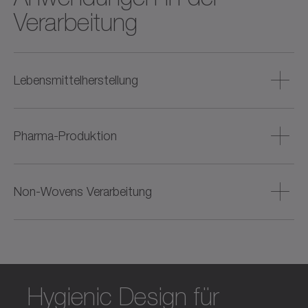
Verarbeitung
Lebensmittelherstellung
Hygienische Antriebe für die Verarbeitung von Fleisch,
Fisch, Backwaren und Getränken – mit Fokus auf
Pharma-Produktion
Reinigbarkeit und Prozesssicherheit.
Präzise und dynamische Lösungen für die Herstellung von
Tabletten, Cremes und Flüssigkeiten (wie Impfstoffen) –
Non-Wovens Verarbeitung
auch für Reinraumumgebungen.
Effiziente Antriebstechnik für bahnförmige Materialien –
vom Auf- und Abrollen über Schneiden und Stanzen bis
zur Veredelung.
Hygienic Design für