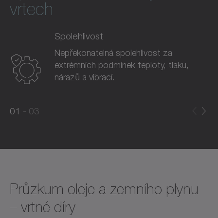
vrtech
Spolehlivost
Nepřekonatelná spolehlivost za
extrémních podmínek teploty, tlaku,
nárazů a vibrací.
0
0
1
03
1
2
Průzkum oleje a zemního plynu
– vrtné díry