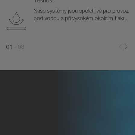
Těsnost
Naše systémy jsou spolehlivé pro provoz
pod vodou a při vysokém okolním tlaku.
0
0
1
03
1
2