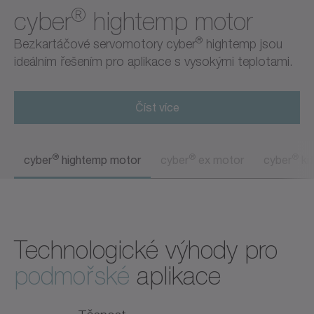
®
cyber
hightemp motor
®
Bezkartáčové servomotory cyber
hightemp jsou
ideálním řešením pro aplikace s vysokými teplotami.
Číst více
®
®
®
cyber
hightemp motor
cyber
ex motor
cyber
ki
Technologické výhody pro
podmořské
aplikace