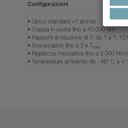
Configurazioni
• Gioco standard =1 arcmin
• Coppia in uscita fino a 40.000 Nm
• Rapporti di riduzione di 1: da 1 a 1: 10
• Sovraccarico fino a 3 x T
max
• Rigidezza meccanica fino a 2.000 Nm/
• Temperature ambiente da - 46° C a + 