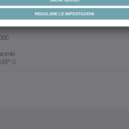
.000
arcmin
125° C