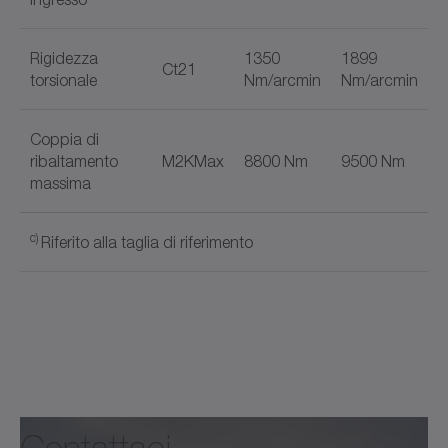
Rigidezza
1350
1899
Ct21
torsionale
Nm/arcmin
Nm/arcmin
Coppia di
ribaltamento
M2KMax
8800 Nm
9500 Nm
massima
c)
Riferito alla taglia di riferimento
+
TPK
Nome del documento
+
Tipo prodotto
TPK
HIGH
TORQUE
Versione
MF
MA
Catalogo alpha Advanced Line