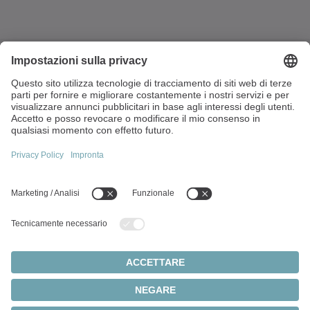
Via Giosuè Carducci, 125
20099 Sesto San Giovanni (MI)
Italia
+39 022413571
P. IVA e Cod. Fisc. 13360390150
Argomenti principali:
Panoramica dei prodotti
Servoriduttori
Servomotori
Impostazioni dei cookie
Privacy
Note legali
Sistemi a pignone e cremagliera