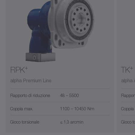
+
+
RPK
TK
alpha Premium Line
alpha
Rapporto di riduzione
48 – 5500
Rapport
Coppia max.
1100 – 10450 Nm
Coppia
Gioco torsionale
≤ 1,3 arcmin
Gioco t