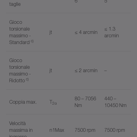
6
5
taglie
Gioco
torsionale
≤ 1.3
jt
≤ 4 arcmin
massimo -
arcmin
c)
Standard
Gioco
torsionale
jt
≤ 2 arcmin
–
massimo -
c)
Ridotto
80 – 7056
440 –
Coppia max.
T
2α
Nm
10450 Nm
Velocità
massima in
n1Max
7500 rpm
7500 rpm
ingresso