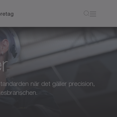
retag
r
tandarden när det gäller precision,
ckesbranschen.