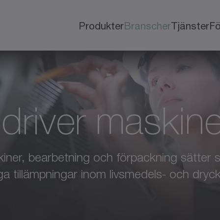
Produkter
Branscher
Tjänster
Fö
driver maskine
kiner, bearbetning och förpackning sätter s
ga tillämpningar inom livsmedels- och dry