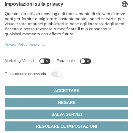
Via Giosuè Carducci, 125
20099 Sesto San Giovanni (MI)
Italia
+39 022413571
P. IVA e Cod. Fisc. 13360390150
Argomenti principali:
Panoramica dei prodotti
Servoriduttori
Servomotori
Impostazioni dei cookie
Privacy
Note legali
Sistemi a pignone e cremagliera
© 2026 - WITTENSTEIN SE
Servoattuatori