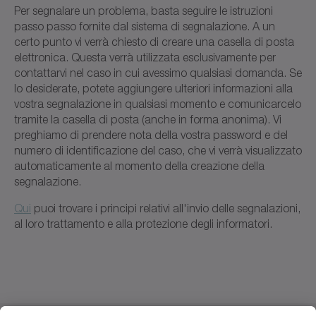
Per segnalare un problema, basta seguire le istruzioni
passo passo fornite dal sistema di segnalazione. A un
certo punto vi verrà chiesto di creare una casella di posta
elettronica. Questa verrà utilizzata esclusivamente per
contattarvi nel caso in cui avessimo qualsiasi domanda. Se
lo desiderate, potete aggiungere ulteriori informazioni alla
vostra segnalazione in qualsiasi momento e comunicarcelo
tramite la casella di posta (anche in forma anonima). Vi
preghiamo di prendere nota della vostra password e del
numero di identificazione del caso, che vi verrà visualizzato
automaticamente al momento della creazione della
segnalazione.
Qui
puoi trovare i principi relativi all'invio delle segnalazioni,
al loro trattamento e alla protezione degli informatori.