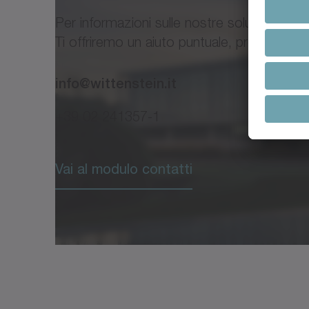
Per informazioni sulle nostre soluzioni o p
Ti offriremo un aiuto puntuale, professiona
info@wittenstein.it
+39 02 241357-1
Vai al modulo contatti