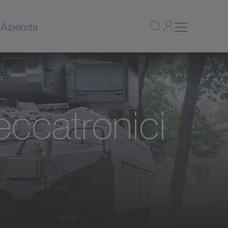
a
Azienda
eccatronici