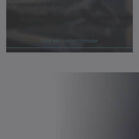
afgestemd op uw wensen.
info@wittenstein.biz
+32 9 326 73 80
Naar het contactformulier