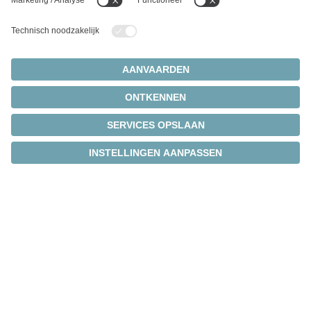
Wij ontwikkelen oplossingen
die zijn afgestemd op uw
behoeften.
Wij designen graag een oplossing die voldoet aan uw
specifieke toepassingsbehoeften. Profiteer van de
expertise van onze ingenieurs en de toewijding van
ons team om op maat gemaakte en hoogwaardige
oplossingen te leveren.