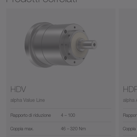
HDV
HD
alpha Value Line
alpha
Rapporto di riduzione
4 – 100
Rapport
Coppia max.
46 – 320 Nm
Coppia