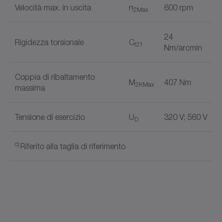
Velocità max. in uscita
n
600 rpm
2Max
24
Rigidezza torsionale
C
t21
Nm/arcmin
Coppia di ribaltamento
M
407 Nm
2KMax
massima
Tensione di esercizio
U
320 V; 560 V
D
c)
Riferito alla taglia di riferimento
Servoattuatore compatto e ad alte prestazioni in
Nome del documento
acciaio inox in versione Hygienic Design costituito
da riduttore epicicloidale e servomotore sincrono
con resolver, passacavo e cavo, lunghezza