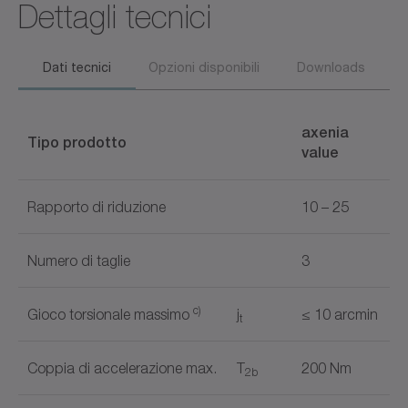
Dettagli tecnici
Dati tecnici
Opzioni disponibili
Downloads
axenia
Tipo prodotto
value
Rapporto di riduzione
10 – 25
Numero di taglie
3
c)
Gioco torsionale massimo
j
≤ 10 arcmin
t
Coppia di accelerazione max.
T
200 Nm
2b