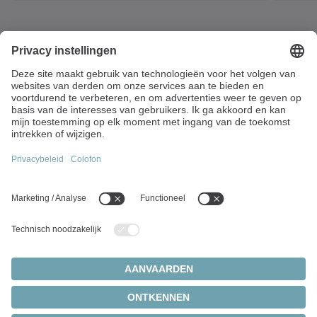
Vaartstraat 90 / bus 201
9270 Kalken
België
+32 9 326 73-80
info(at)wittenstein.biz
Toponderwerpen:
Productenoverzicht
Servoreductiekasten
Servomotoren
Cookie-instellingen
Privacy Statement
Wettelijke informatie
Tandheugel- en tandwiel-systemen