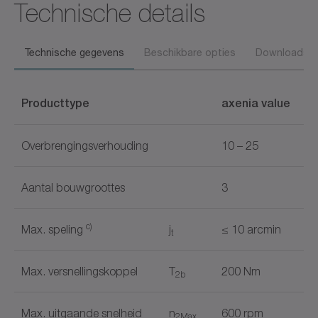
Technische details
Technische gegevens
Beschikbare opties
Downloads
Producttype
axenia value
Overbrengingsverhouding
10 – 25
Aantal bouwgroottes
3
c)
Max. speling
j
≤ 10 arcmin
t
Max. versnellingskoppel
T
200 Nm
2b
Max. uitgaande snelheid
n
600 rpm
2Max