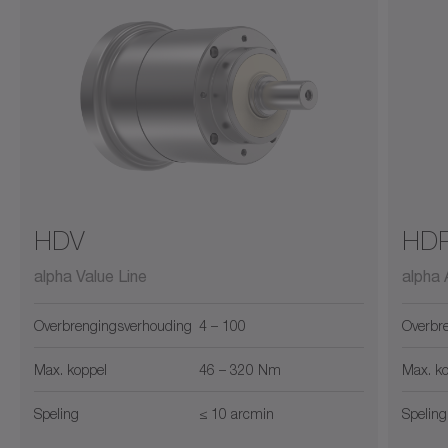
HDV
HD
alpha Value Line
alpha
Overbrengingsverhouding
4 – 100
Overbr
Max. koppel
46 – 320 Nm
Max. k
Speling
≤ 10 arcmin
Speling