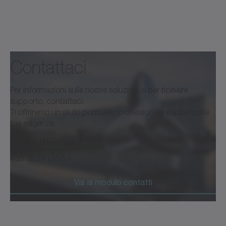
Contattaci
Per informazioni sulle nostre soluzioni o per ricevere
supporto, contattaci.
Ti offriremo un aiuto puntuale, professionale e adatto alle
tue esigenze.
info@wittenstein.it
+39 02 241357-1
Vai al modulo contatti