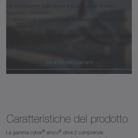
Per informazioni sulle nostre soluzioni o per ricevere
supporto, contattaci.
Ti offriremo un aiuto puntuale, professionale e adatto alle
tue esigenze.
info@wittenstein.it
+39 02 241357-1
Vai al modulo contatti
Caratteristiche del prodotto
®
®
La gamma cyber
simco
drive 2 comprende