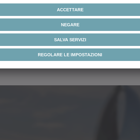
ELT
✓
 prodotti
✓
 prodotti – Giunti