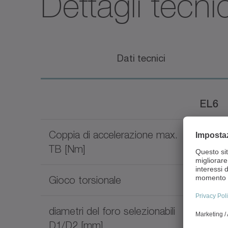
Dettagli tecnic
Dati tecnici
EL6
Coppia di accelerazione max.
6 - 21
TB [Nm]
Gioco torsionale
comple
diametri del foro selezionabili
6 - 80
D1/D2 [mm]