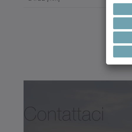
EL6
Nome del documento
Montaggio
Morsetto calettatore standard
alpha accessori Catalogo
(radiale)
Morsetto calettatore conico
✓
(assiale)
Contattaci
Collegamento a innesto
✓
alpha accessori Catalogo
Interfaccia ingresso