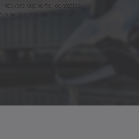
er ricevere supporto, contattaci.
le e adatto alle tue esigenze.
✓
onen Giunti
astomero ELT, Giunti a soffietto, Giunti a soffietto
atori di coppia TL1
✓
LT / EL6 / ECS