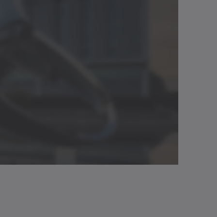
Apri nel
visualizzatore
✓
Download
Brochure/Catalogo
Italiano
(139 B)
Apri nel
✓
visualizzatore
Download (1
Manuale operativo
Neutro
KB)
Apri nel