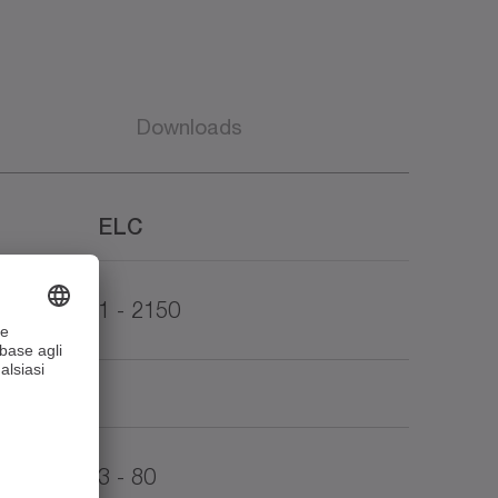
Downloads
ELC
1 - 2150
3 - 80