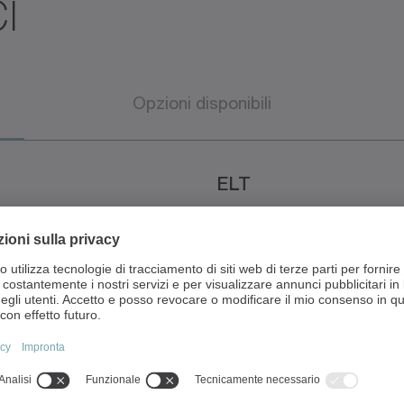
i
Opzioni disponibili
ELT
50
26 - 1000
tamente privo di gioco
8 - 60