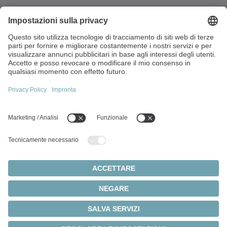
Via Giosuè Carducci, 125
20099 Sesto San Giovanni (MI)
Italia
+39 022413571
P. IVA e Cod. Fisc. 13360390150
Argomenti principali:
Panoramica dei prodotti
Servoriduttori
Servomotori
Impostazioni dei cookie
Privacy
Note legali
Sistemi a pignone e cremagliera
© 2026 - WITTENSTEIN SE
Servoattuatori