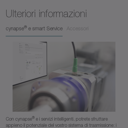
Ulteriori informazioni
Manuale operativo
Italiano
®
cynapse
e smart Service
Accessori
Download (223 B)
Apri nel visualizzatore
codice d'ordine / dati CAD NPSK
CAD/CAE
Neutro
Apri nel visualizzatore
®
Con cynapse
e i servizi intelligenti, potrete sfruttare
appieno il potenziale del vostro sistema di trasmissione: i