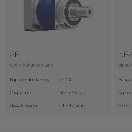
+
SP
NP
alpha Advanced Line
alpha 
Rapporto di riduzione
3 – 100
Rapport
Coppia max.
48 – 5700 Nm
Coppia
Gioco torsionale
≤ 1 – 4 arcmin
Gioco t