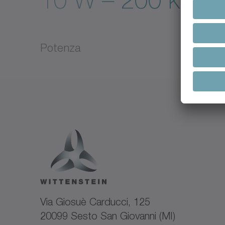
10 W – 200 kW
Potenza
Via Giosuè Carducci, 125
20099 Sesto San Giovanni (MI)