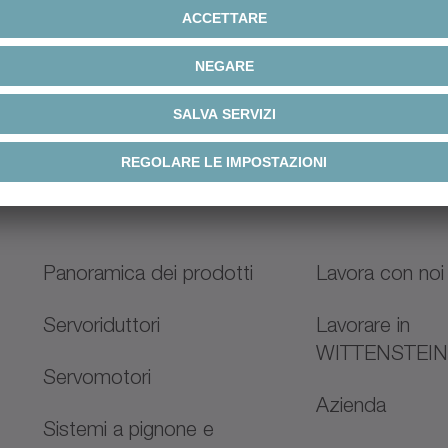
24 V - 650 V
Tensione di alimentazione
Panoramica dei prodotti
Lavora con noi
Servoriduttori
Lavorare in
WITTENSTEI
Servomotori
Azienda
Sistemi a pignone e