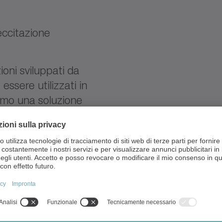
eccitazione
ioni sviluppati da
sere utilizzati in
iamo una soluzione
ndard militari, con la