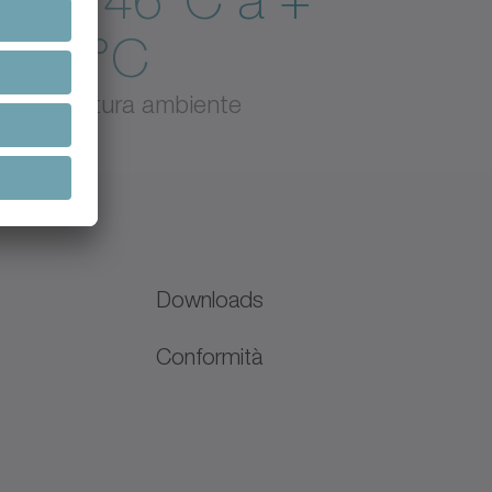
da - 46°C a +
250°C
Temperatura ambiente
Downloads
Conformità
N