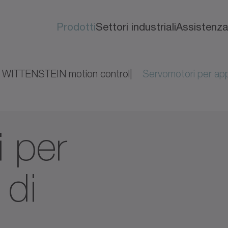
Prodotti
Settori industriali
Assistenz
WITTENSTEIN motion control
Servomotori per appl
 per
 di