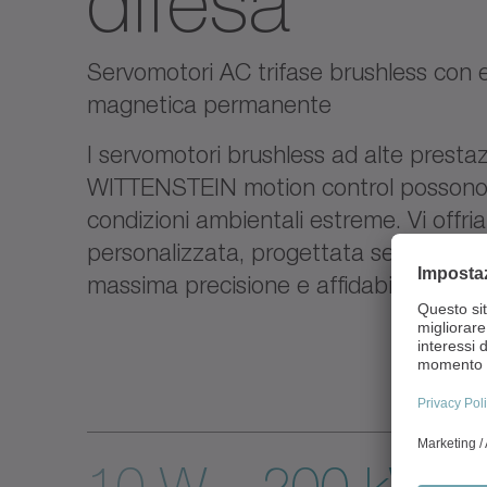
difesa
Servomotori AC trifase brushless con 
magnetica permanente
I servomotori brushless ad alte prestaz
WITTENSTEIN motion control possono es
condizioni ambientali estreme. Vi offr
personalizzata, progettata secondo sta
massima precisione e affidabilità.