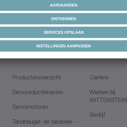
24 V – 650 V
Voedingsspanning
Productenoverzicht
Carrière
Servoreductiekasten
Werken bij
WITTENSTEI
Servomotoren
Bedrijf
Tandheugel- en tandwiel-