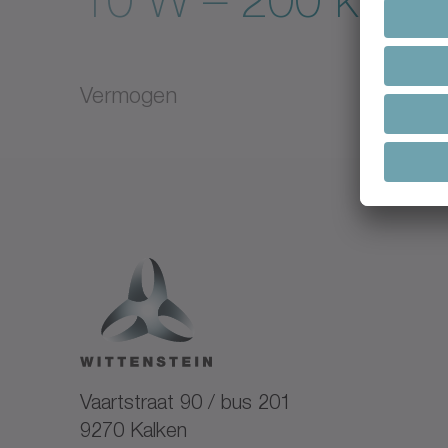
10 W – 200 kW
Vermogen
Vaartstraat 90 / bus 201
9270 Kalken