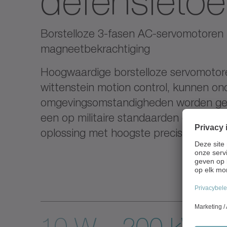
defensieto
Borstelloze 3-fasen AC-servomotore
magneetbekrachtiging
Hoogwaardige borstelloze servomotore
wittenstein motion control, kunnen o
omgevingsomstandigheden worden gebr
een op militaire standaarden gebaseer
oplossing met hoogste precisie en be