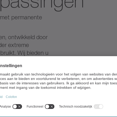
epassingen
n met permanente
n, ontwikkeld door
nder extreme
uikt. Wij bieden u
de, klantspecifieke
trouwbaarheid.