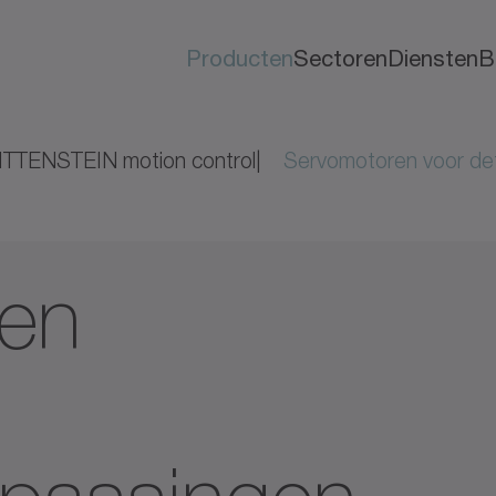
Producten
Sectoren
Diensten
B
TTENSTEIN motion control
Servomotoren voor de
en