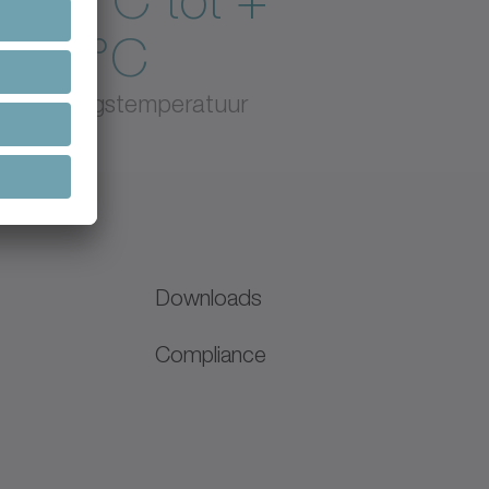
- 46°C tot +
250°C
Omgevingstemperatuur
Downloads
Compliance
N