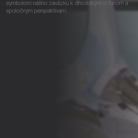
symbolom nášho záväzku k dlhodobým vzťahom a
spoločným perspektívam.