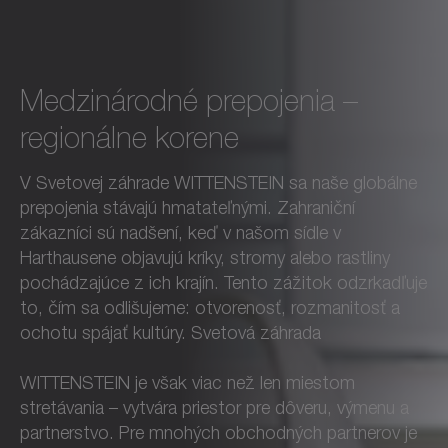
Medzinárodné prepojenia –
regionálne korene
V Svetovej záhrade WITTENSTEIN sa naše globálne
prepojenia stávajú hmatateľnými. Zahraniční
zákazníci sú nadšení, keď v našom sídle v
Harthausene objavujú kríky, stromy alebo rastliny
pochádzajúce z ich krajín. Tento zážitok odzrkadľuje
to, čím sa odlišujeme: otvorenosť, rozmanitosť a
ochotu spájať kultúry. Svetová záhrada
WITTENSTEIN je však viac než len miestom
stretávania – vytvára priestor pre dôveru, výmenu a
partnerstvo. Pre mnohých obchodných partnerov je