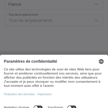
France
Tous les emplacements
Tous les emplacements
Autriche
Groslay
Australie
Belgique
4 rue René Dubos
Brésil
95410 Groslay
France
Suisse
+33 1.34.17.90.95
Chine
info@wittenstein.fr
Tchéquie
Sujets principaux: