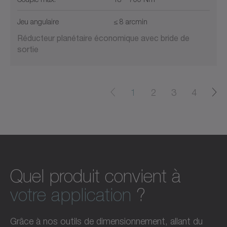
Jeu angulaire
≤ 8 arcmin
Réducteur planétaire économique avec bride de
sortie
1
2
3
4
Quel produit convient à
votre application
?
Grâce à nos outils de dimensionnement, allant du