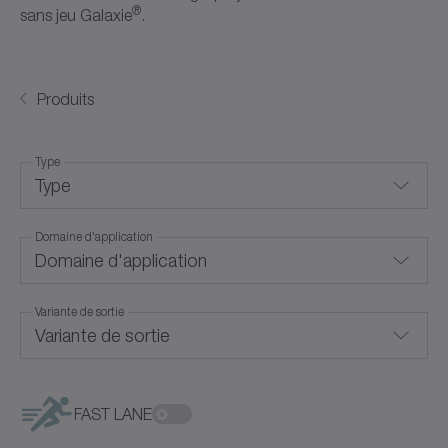
®
sans jeu Galaxie
.
Produits
Type
Type
Domaine d'application
Pour des conditions environnementales especiales
Domaine d'application
Réducteurs coaxiaux
Variante de sortie
Hygienic Design
Réducteurs sans jeu angulaire
Variante de sortie
Lubrification alimentaire
Réducteurs à arbre creux
Refroidissement par convection
FAST LANE
Réducteurs à renvoi d'angle
Arbre cannelé selon DIN 5480