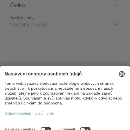
Česko
Všechny lokality
Všechny lokality
Rakousko
Brno
Austrálie
Bad Vöslau, Austria
Belgie
Trnkova 3129/119a
Brazílie
628 00 Brno
Česká republika
Švýcarsko
+420 517 078 300
Čína
info(at)wittenstein.cz
Česko
Hlavní témata: