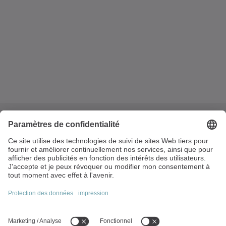
4 rue René Dubos
95410 Groslay
France
+33 1.34.17.90.95
info@wittenstein.fr
Sujets principaux: