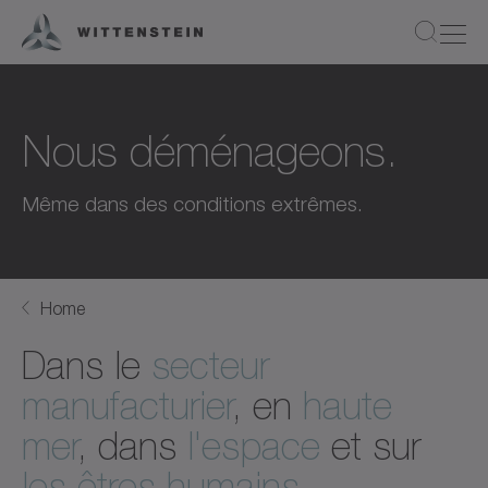
Nous déménageons.
Même dans des conditions extrêmes.
Home
Dans le
secteur
manufacturier
, en
haute
mer
, dans
l'espace
et sur
les êtres humains
.