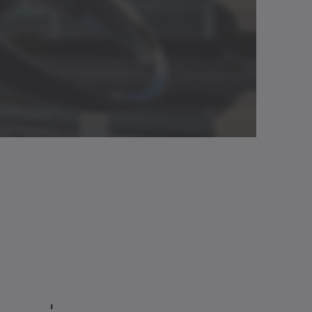
Download (3 KB)
tivo
Italiano
Apri nel visualizzatore
✓
Download (2 KB)
tivo
Italiano
✓ c)
Apri nel visualizzatore
Neutro
Apri nel visualizzatore
magliera. A tale riguardo vedere i sistemi
®
 cymex
.