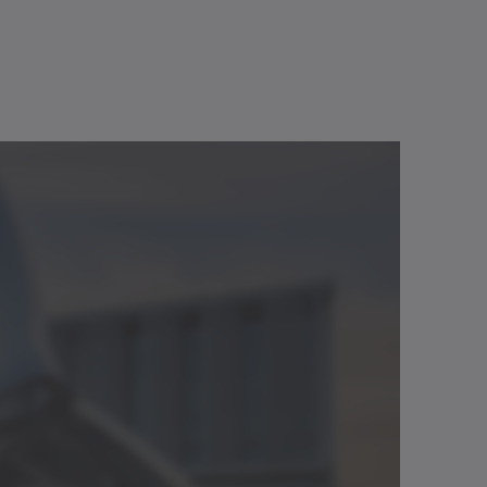
0 a)
167 – 1000 a)
Download (20 KB)
logo
Italiano
Apri nel visualizzatore
25
62.5 b); 125
Level 3; 4
Download (2 KB)
logo
Neutro
Level 3; 4
Apri nel visualizzatore
 4
Level 3; 4
Download (2 KB)
logo
Italiano
Apri nel visualizzatore
✓
- c)