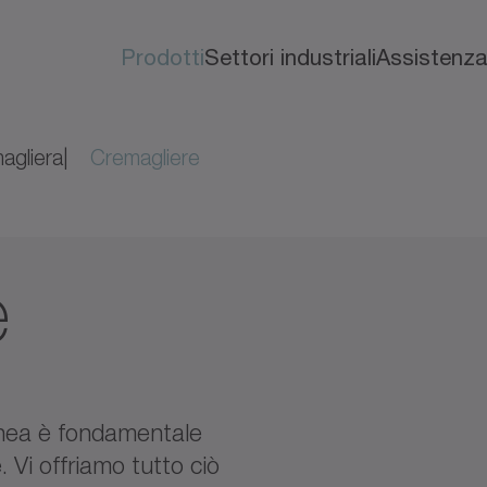
Prodotti
Settori industriali
Assistenz
agliera
Cremagliere
e
onea è fondamentale
 Vi offriamo tutto ciò