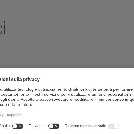
i
+
Lubrificatore LUC
40
1700 g
400 cm³