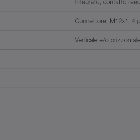
Integrato, contatto ree
Connettore, M12x1, 4 p
Verticale e/o orizzontal
Tipo di doc