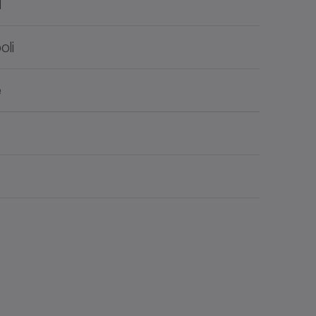
d
oli
e
umento
Lingua
Downloads