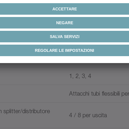
WITTENSTEIN alpha G1
Pompa a pistone
70 bar
3
0.15 cm
1, 2, 3, 4
Attacchi tubi flessibili p
 splitter/distributore
4 / 8 per uscita