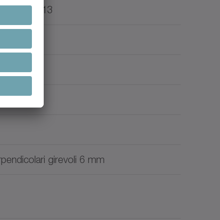
1, G12, G13
erpendicolari girevoli 6 mm