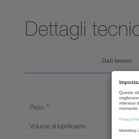
Dettagli tecnic
Dati tecnici
1)
Peso
Volume di lubrificante