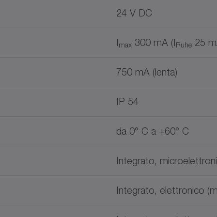
24 V DC
I
300 mA (I
25 m
max
Ruhe
750 mA (lenta)
IP 54
da 0° C a +60° C
Integrato, microelettron
Integrato, elettronico (