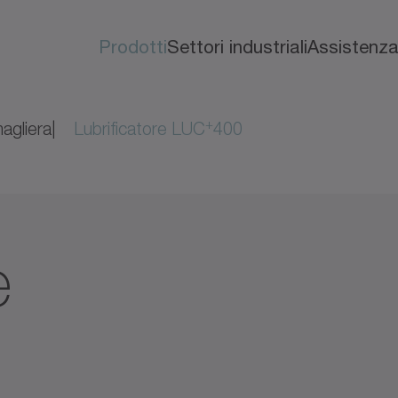
Prodotti
Settori industriali
Assistenz
+
agliera
Lubrificatore LUC
400
e