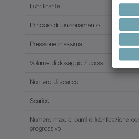
Lubrificante
Principio di funzionamento
Pressione massima
Volume di dosaggio / corsa
Numero di scarico
Scarico
Numero max. di punti di lubrificazione con
progressivo