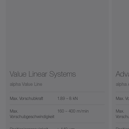
Advanced Line
®
Montageanaleitung INIRA
Betriebsanleitung
Deutsch
Herunterladen (3 KB)
Im Viewer öffnen
Value Linear Systems
Adv
alpha Premium Line / alpha
alpha Value Line
alpha
Advanced Line / alpha Value Line
Max. Vorschubkraft
1.89 – 8 kN
Max. Vo
Technische Unterlagen alpha rack and
pinion system
Max.
160 – 400 m/min
Max.
Vorschubgeschwindigkeit
Vorsch
Betriebsanleitung
Deutsch