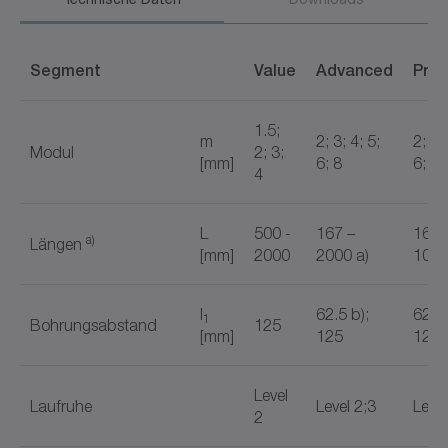
Segment
​Value
Advanced
Pre
1.5;
m
2; 3; 4; 5;
2; 3; 
Modul
2; 3;
[mm]
6; 8
6; 8
4
L
500 -
167 –
167 
a)
Längen
[mm]
2000
2000 a)
1000
l
62.5 b);
62.5 
1
Bohrungsabstand
125
[mm]
125
125
Level
Laufruhe
Level 2;3
Level
2