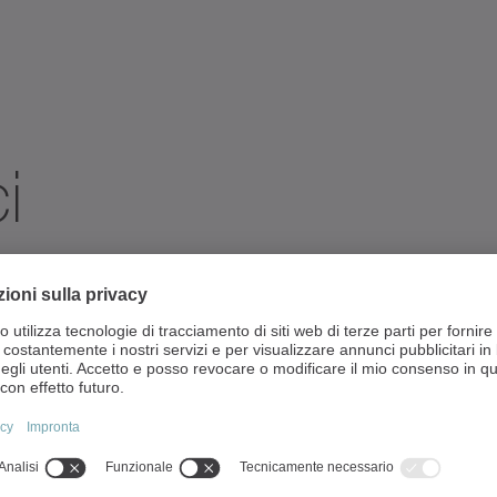
i
i
il catalogo