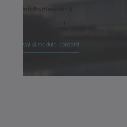
info@wittenstein.it
+39 02 241357-1
Vai al modulo contatti