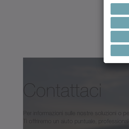
Nome del documento
alpha Linear Systems Ca
Premium Linear SystemAdvance
Contattaci
alpha Premium Line / alp
Line
Per informazioni sulle nostre soluzioni o p
Documentazione tecnica del si
Ti offriremo un aiuto puntuale, professiona