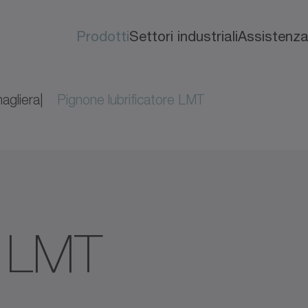
Prodotti
Settori industriali
Assistenz
agliera
Pignone lubrificatore LMT
e LMT