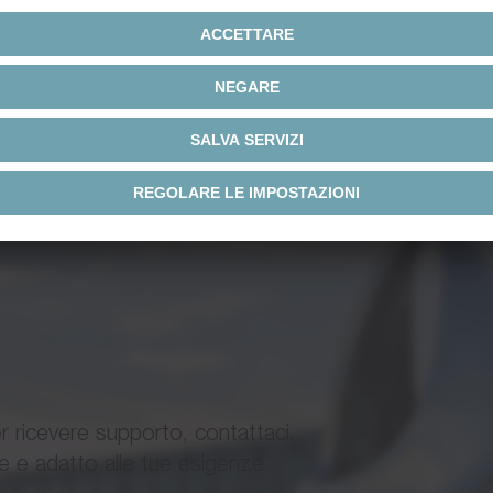
Tipo di doc
talogo
Brochure/Ca
d Linear SystemValue Linear System
ha Advanced Line / alpha Value
Manuale ope
er ricevere supporto, contattaci.
stema a pignone e cremagliera alpha
le e adatto alle tue esigenze.