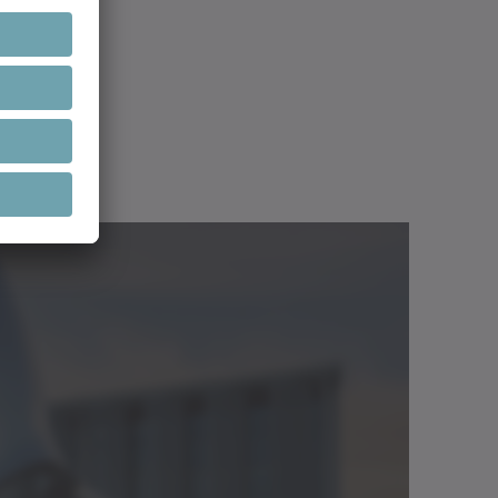
umento
Lingua
Downloads
Download (20 KB)
talogo
Italiano
Apri nel
visualizzatore
Download (2 KB)
rativo
Italiano
Apri nel
visualizzatore