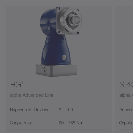
+
HG
SP
alpha Advanced Line
alpha
Rapporto di riduzione
3 – 100
Rapport
Coppia max.
20 – 768 Nm
Coppia