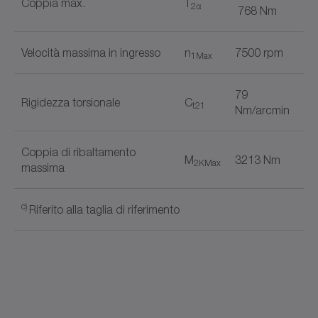
Coppia max.
T
2α
768 Nm
Velocità massima in ingresso
n
7500 rpm
1Max
79
Rigidezza torsionale
C
t21
Nm/arcmin
Coppia di ribaltamento
M
3213 Nm
2KMax
massima
c)
Riferito alla taglia di riferimento
Esecuzione uscita
Nome del documento
Albero liscio
✓