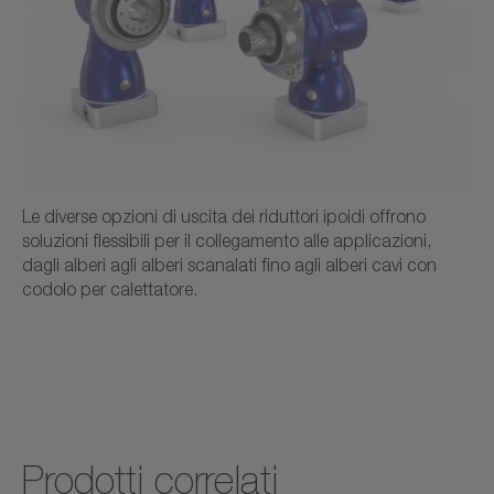
Manuale operativo (ATEX)
Italiano
Download (3 KB)
Apri nel visualizzatore
+
codice d'ordine / dati CAD SK
Le diverse opzioni di uscita dei riduttori ipoidi offrono
soluzioni flessibili per il collegamento alle applicazioni,
dagli alberi agli alberi scanalati fino agli alberi cavi con
CAD/CAE
Neutro
codolo per calettatore.
Apri nel visualizzatore
Prodotti correlati