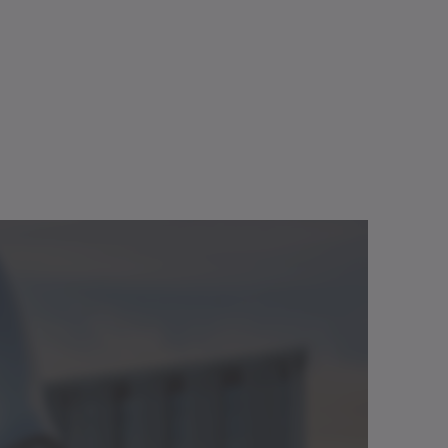
+
SK
Sprog
Downloads
MF
Download (25 KB)
log
Neutral
 – 100
Åbn i viewer
Download (2 KB)
log
Neutral
Åbn i viewer
 4 arcmin
0 – 768 Nm
Download (2 KB)
g
Dansk
Åbn i viewer
500 rpm
9 Nm/arcmin