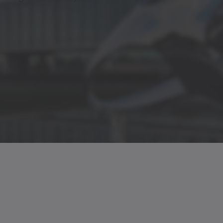
t21
Brugsanvisnin
M
✓
2KMax
✓
Brugsanvisning
✓
CAD / CAE
✓
or yderligere