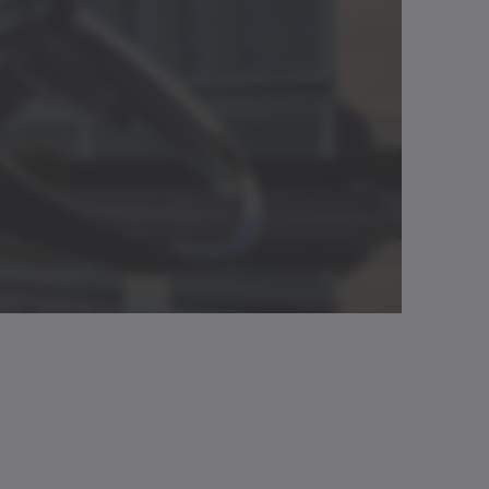
Download (218 B)
g
Neutral
Åbn i viewer
3213 Nm
Download (3 KB)
 (ATEX)
Neutral
Åbn i viewer
Neutral
Åbn i viewer