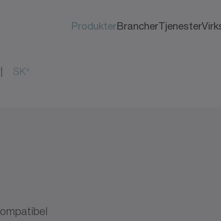
Produkter
Brancher
Tjenester
Vir
+
r
SK
kompatibel