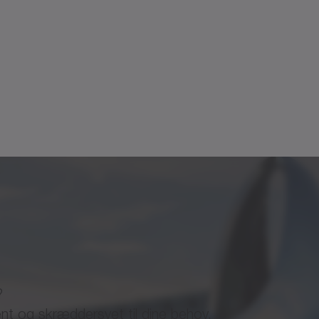
Dokumenttype
✓
Brochure/kata
+
+
+
+
+
+
+
C
, TPC
, VH
, VS
, VT
, DP
, HDP
✓
3
✓
5
SK+ / SPK+
Brochure/kata
j
✓
≤
t
T
2
2α
Brugsanvisnin
n
✓
7
1Max
?
ent og skræddersyet til dine behov.
C
7