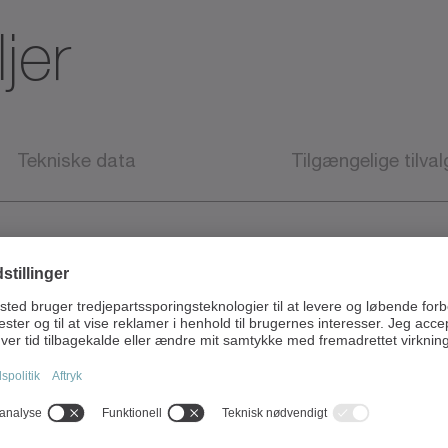
jer
Tekniske data
Tilgængelige tilval