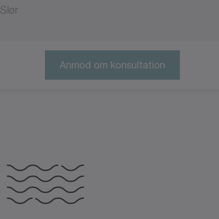
Slør
Anmod om konsultation