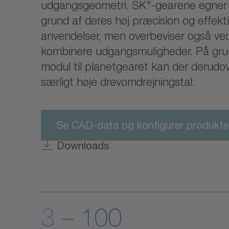
+
udgangsgeometri. SK
-gearene egner 
grund af deres høj præcision og effekti
anvendelser, men overbeviser også ved
kombinere udgangsmuligheder. På grund
modul til planetgearet kan der derudov
særligt høje drevomdrejningstal.
Se CAD-data og konfigurer produkte
Downloads
3 – 100