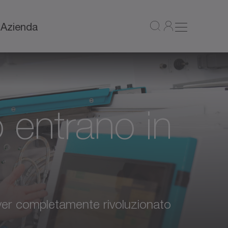
a
Azienda
o entrano in
ver completamente rivoluzionato