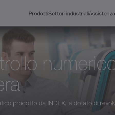
Prodotti
Settori industriali
Assistenz
ntrollo numeric
era
tico prodotto da INDEX, è dotato di revol