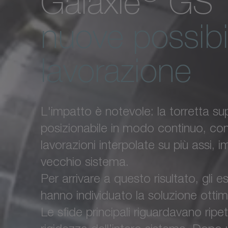
Galaxie
GS 1
nuove possibil
lavorazione
L'impatto è notevole: la torretta s
posizionabile in modo continuo, con
lavorazioni interpolate su più assi, im
vecchio sistema.
Per arrivare a questo risultato, gl
hanno individuato la soluzione ott
Le sfide principali riguardavano ripe