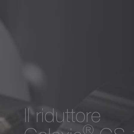
Il riduttore
®