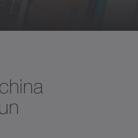
cchina
 un