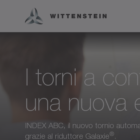
I torni a co
una nuova 
INDEX ABC, il nuovo tornio automa
®
grazie al riduttore Galaxie
.