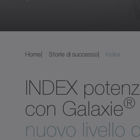
Home
Storie di successo
Index
INDEX potenzi
®
con Galaxie
nuovo livello 