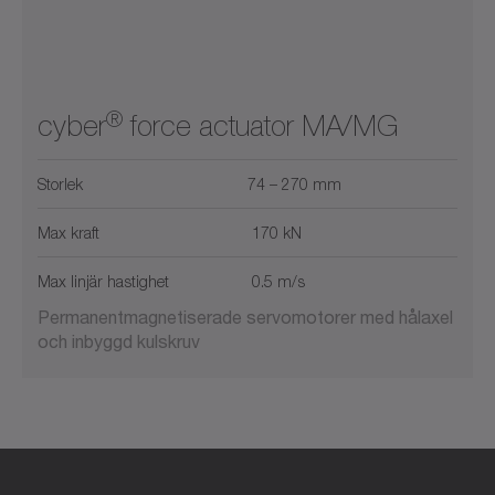
®
cyber
force actuator MA/MG
Storlek
74 – 270 mm
Max kraft
170 kN
Max linjär hastighet
0.5 m/s
Permanentmagnetiserade servomotorer med hålaxel
och inbyggd kulskruv