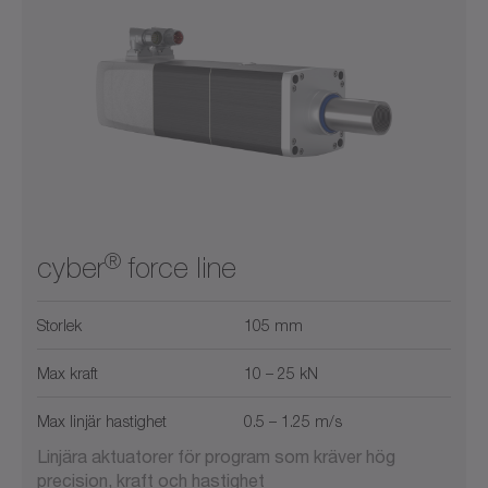
Luftkylning (med fläkt)
Max. kraft (kN)
2
5
20
40
0
50
Mobila applikationer
0
750
Vätskekylning
1
10
25
250
0
750
®
cyber
force line
Storlek
105 mm
Max kraft
10 – 25 kN
Max linjär hastighet
0.5 – 1.25 m/s
Linjära aktuatorer för program som kräver hög
precision, kraft och hastighet