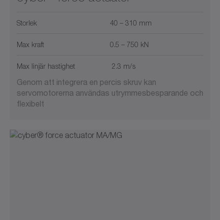
Storlek
40 – 310 mm
Max kraft
0.5 – 750 kN
Max linjär hastighet
2.3 m/s
Genom att integrera en percis skruv kan
servomotorerna användas utrymmesbesparande och
flexibelt