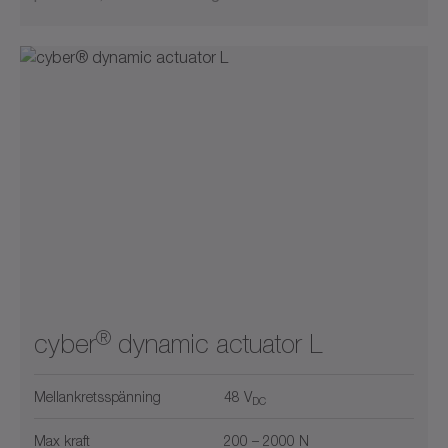
®
cyber
dynamic actuator L
Mellankretsspänning
48 V
DC
Max kraft
200 – 2000 N