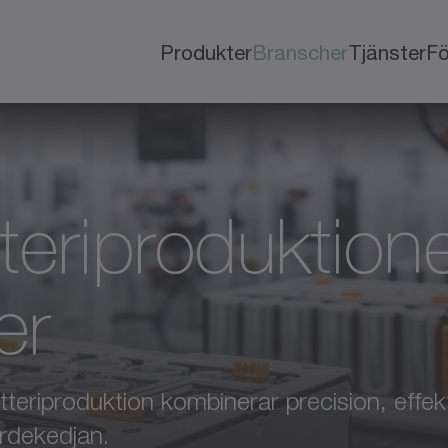
Produkter
Branscher
Tjänster
Fö
tteriproduktion
er
eriproduktion kombinerar precision, effektiv
ärdekedjan.