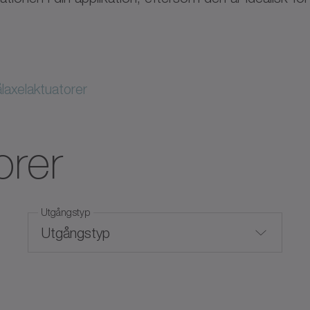
laxelaktuatorer
orer
Utgångstyp
Utgångstyp
Hålaxel