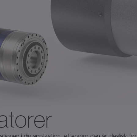
atorer
rationen i din applikation, eftersom den är idealisk f