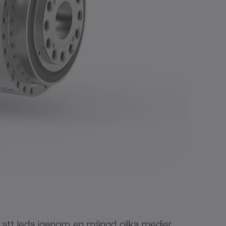
ör att leda igenom en mängd olika medier.