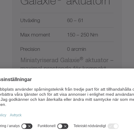
Galaxie
aktuatorn
Utväxling
60 – 61
Max moment
150 – 250 Nm
Precision
0 arcmin
®
Miniatyriserad Galaxie
aktuator –
maximal prestanda för kompakt
robotteknik och automation