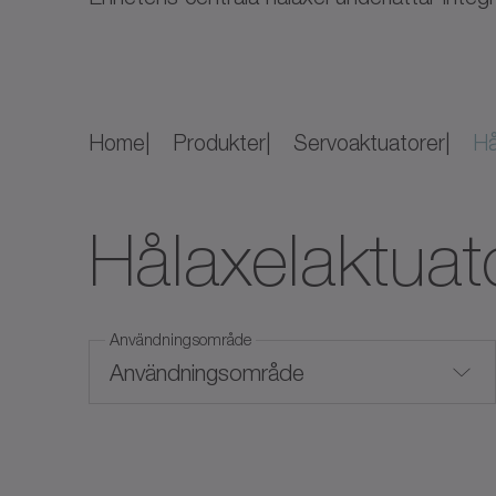
Home
Produkter
Servoaktuatorer
Hå
Hålaxelaktuat
Användningsområde
Användningsområde
Integrerad systemlösning
Max moment (Nm)