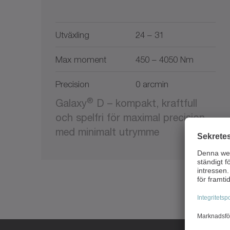
Utväxling
24 – 31
Max moment
450 – 4050 Nm
Precision
0 arcmin
®
Galaxy
D – kompakt, kraftfull
och spelfri för maximal precision
med minimalt utrymme