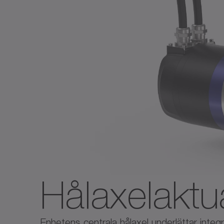
Hålaxelaktu
Enhetens centrala hålaxel underlättar integ