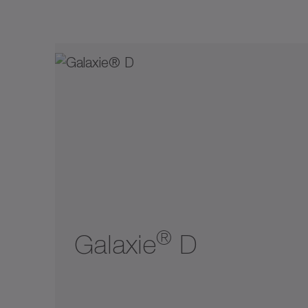
Max moment (Nm)
Konvektionskylning
0
22000
Vätskekylning
300
900
2600
5800
11000
0
22000
®
Galaxie
D