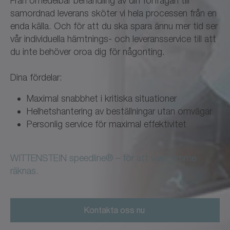
Från omedelbar behandling av din förfrågan till
samordnad leverans sköter vi hela processen från en
enda källa. Och för att du ska spara ännu mer tid ser
vår individuella hämtnings- och leveransservice till att
du inte behöver oroa dig för någonting.
Dina fördelar:
Maximal snabbhet i kritiska situationer
Helhetshantering av beställningar utan omvägar
Personlig service för maximal effektivitet
WITTENSTEIN speedline® – för att varje timme
räknas.
Kontakta oss nu