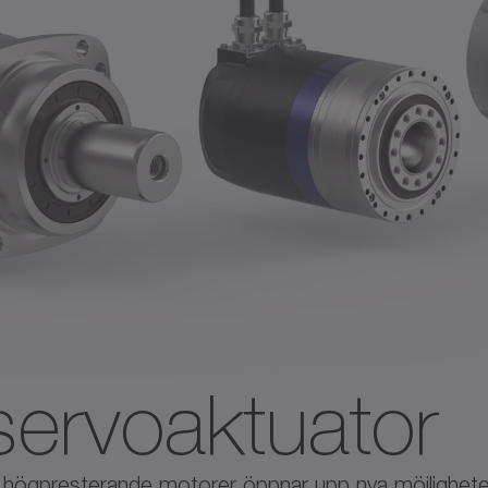
servoaktuator
högpresterande motorer öppnar upp nya möjligheter 