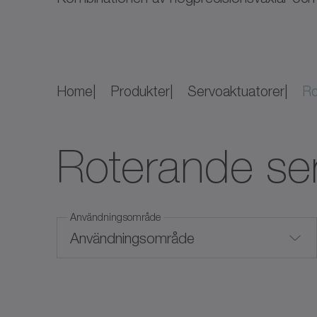
Home
Produkter
Servoaktuatorer
Ro
Roterande se
Användningsområde
Användningsområde
Hygienic Design
Max moment (Nm)