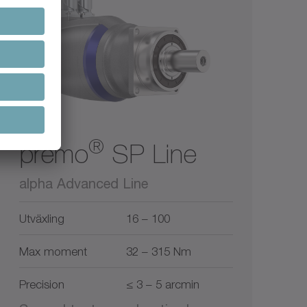
®
premo
SP Line
alpha Advanced Line
Utväxling
16 – 100
Max moment
32 – 315 Nm
Precision
≤ 3 – 5 arcmin