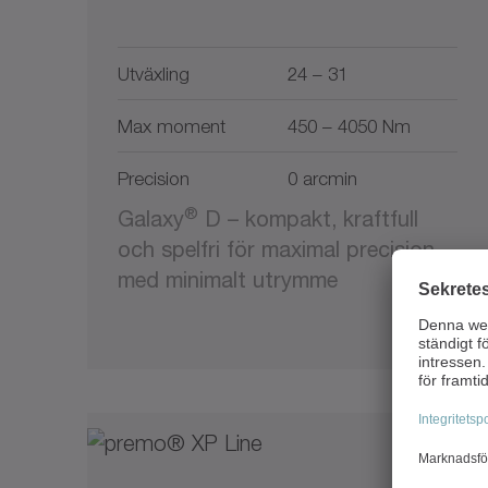
Utväxling
24 – 31
Max moment
450 – 4050 Nm
Precision
0 arcmin
®
Galaxy
D – kompakt, kraftfull
och spelfri för maximal precision
med minimalt utrymme