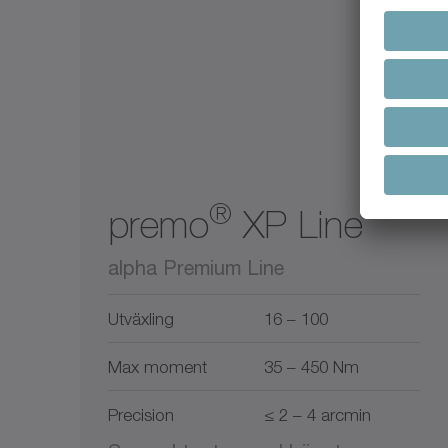
®
premo
XP Line
alpha Premium Line
Utväxling
16 – 100
Max moment
35 – 450 Nm
Precision
≤ 2 – 4 arcmin