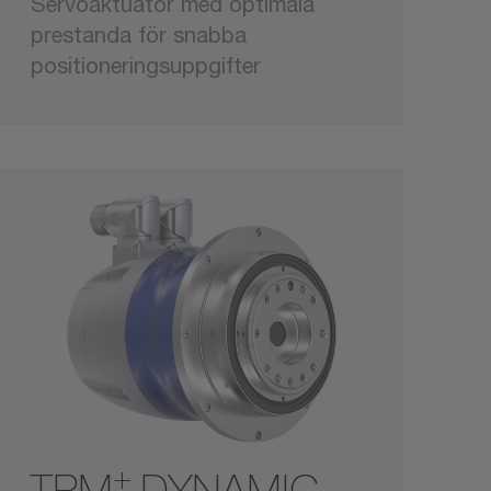
Servoaktuator med optimala
prestanda för snabba
positioneringsuppgifter
+
TPM
DYNAMIC