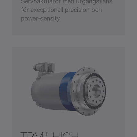
Servoaktuator med utgångsfläns
för exceptionell precision och
power-density
+
TPM
HIGH