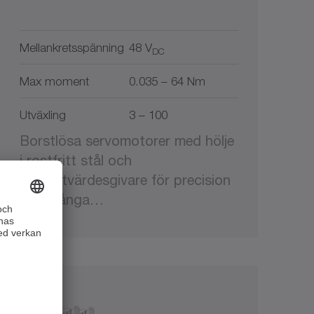
Mellankretsspänning
48 V
DC
Max moment
0.035 – 64 Nm
Utväxling
3 – 100
Borstlösa servomotorer med hölje
i rostfritt stål och
absolutvärdesgivare för precision
och trånga…