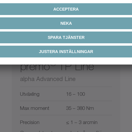
®
premo
TP Line
alpha Advanced Line
Utväxling
16 – 100
Max moment
35 – 380 Nm
Precision
≤ 1 – 3 arcmin