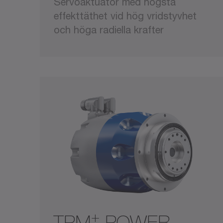
Servoaktuator med högsta
effekttäthet vid hög vridstyvhet
och höga radiella krafter
+
TPM
POWER