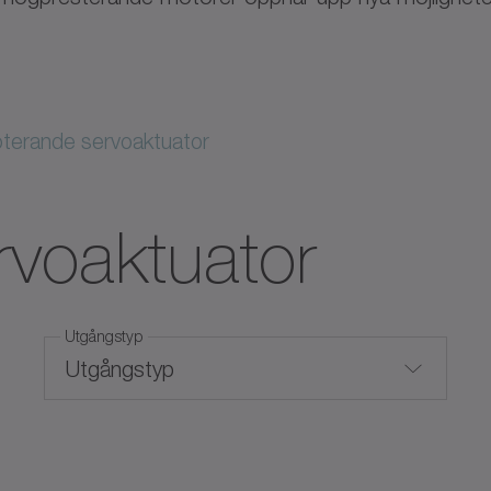
terande servoaktuator
rvoaktuator
Utgångstyp
Utgångstyp
Axel med kil
Max. effekt (kW)