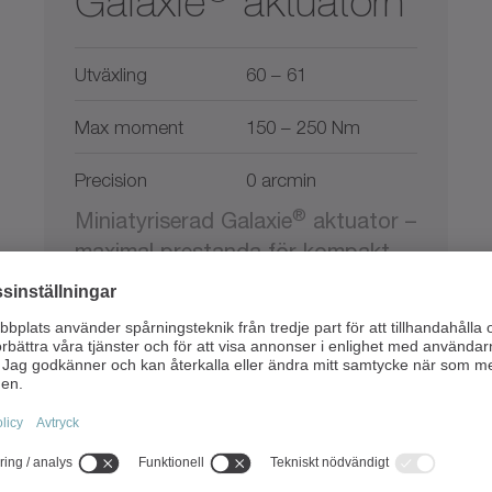
Galaxie
aktuatorn
Utväxling
60 – 61
Max moment
150 – 250 Nm
Precision
0 arcmin
®
Miniatyriserad Galaxie
aktuator –
maximal prestanda för kompakt
robotteknik och automation