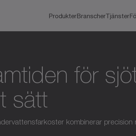
Produkter
Branscher
Tjänster
Fö
amtiden för sj
t sätt
dervattensfarkoster kombinerar precision me