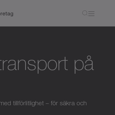
retag
ötransport på
d tillförlitlighet – för säkra och