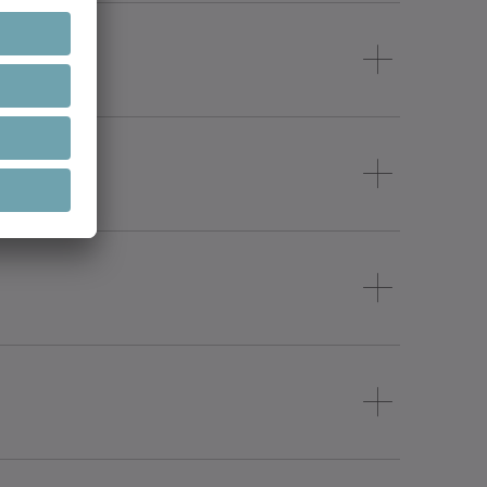
 lågutsläpps- och tyst drift –
dgångsnoggrannhet och hög
framdrivningslösningar som
övrering. Dessa