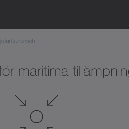
jöfartsbransch
för maritima tillämpni