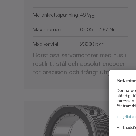
Mellankretsspänning
48 V
DC
Max moment
0.035 – 2.97 Nm
Max varvtal
23000 rpm
Borstlösa servomotorer med hus i
rostfritt stål och absolut encoder
för precision och trångt utrymme