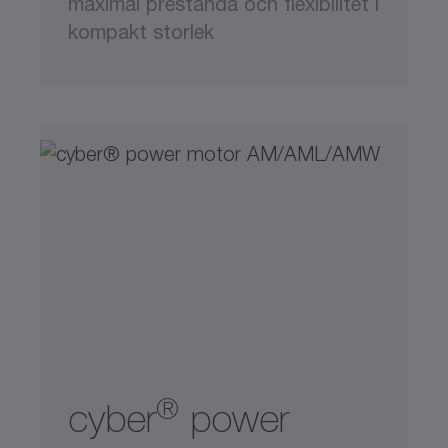
maximal prestanda och flexibilitet i
kompakt storlek
®
cyber
power