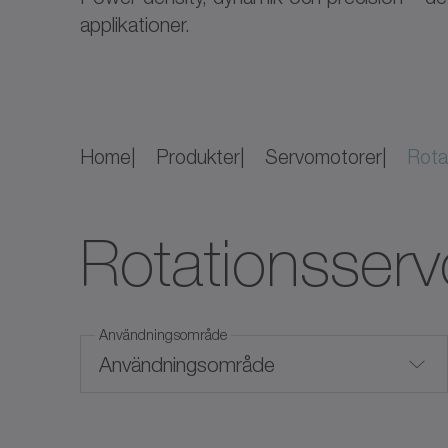
applikationer.
Home
Produkter
Servomotorer
Rota
Rotationsser
Användningsområde
Användningsområde
Hygienic Design