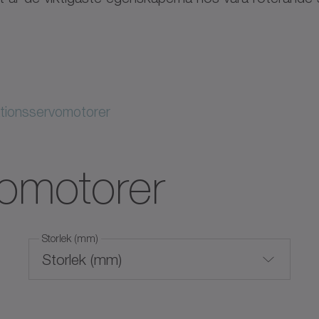
tionsservomotorer
vomotorer
Storlek (mm)
Storlek (mm)
0
800