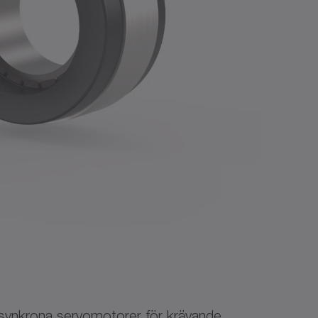
 synkrona servomotorer för krävande