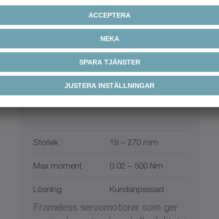
®
cyber
kit motor
Storlek
19 – 270 mm
Max moment
0.02 – 500 Nm
Lösning
Kundanpassad
Frameless servomotorer som ger