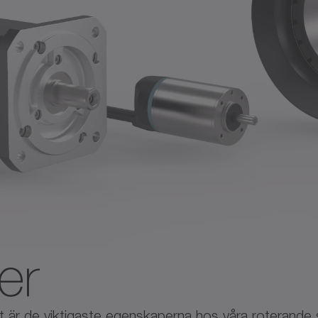
er
t är de viktigaste egenskaperna hos våra roterande