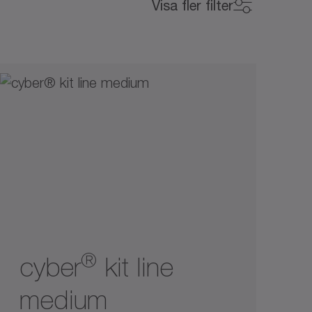
Visa fler filter
®
cyber
kit line
medium