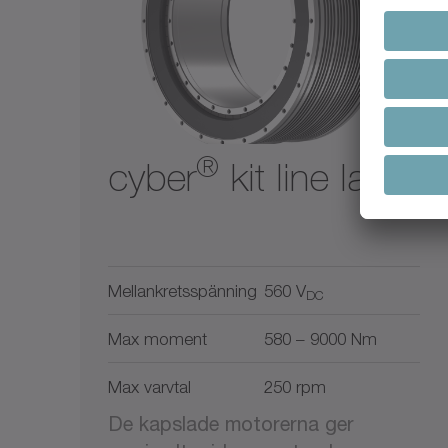
®
cyber
kit line large
Mellankretsspänning
560 V
DC
Max moment
580 – 9000 Nm
Max varvtal
250 rpm
De kapslade motorerna ger