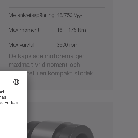
Mellankretsspänning
48/750 V
DC
Max moment
16 – 175 Nm
Max varvtal
3600 rpm
De kapslade motorerna ger
maximalt vridmoment och
flexibilitet i en kompakt storlek