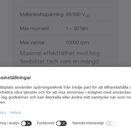
Mellankretsspänning
48/560 V
DC
Max moment
1 – 30 Nm
Max varvtal
10000 rpm
Maximal effekttäthet med hög
flexibilitet tack vare en mängd
olika alternativ