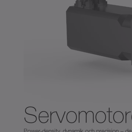
Servomotor
Power-density, dynamik och precision – de