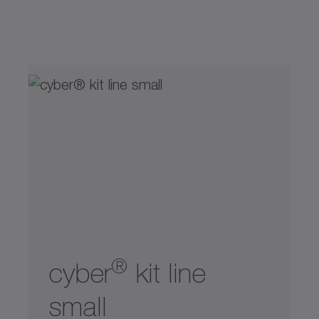
20
50
105
180
270
440
0
800
®
cyber
kit line
small