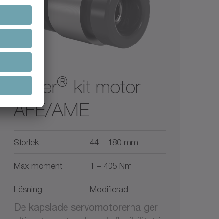
®
cyber
kit motor
AFE/AME
Storlek
44 – 180 mm
Max moment
1 – 405 Nm
Lösning
Modifierad
De kapslade servomotorerna ger