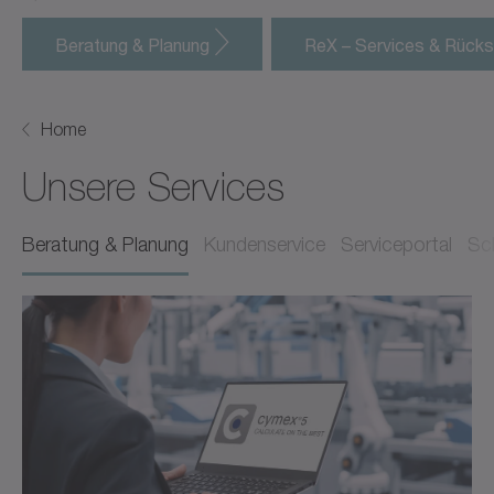
Beratung & Planung
ReX – Services & Rück
Home
Unsere Services
Beratung & Planung
Kundenservice
Serviceportal
Sc