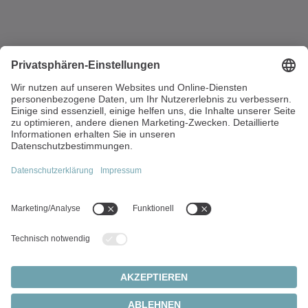
Walter-Wittenstein-Straße 1
97999 Igersheim
Deutschland
+49 7931 493-0
info(at)wittenstein.de
Top-Themen:
Produkte
Servogetriebe
Servomotoren