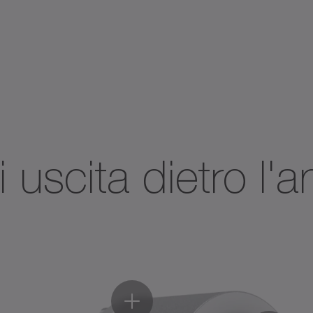
Tipo
✓
lue Line
✓
3
Broch
, NTP, NPK, NPLK, NPSK, NPTK, NPRK, CVS, CVH,
3
i uscita dietro l'
j
✓
≤
t
K / CPSK
Broch
T
3
2α
n
✓
5
1Max
consultare le pagine dei