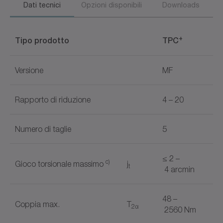
Dati tecnici
Opzioni disponibili
Downloads
+
Tipo prodotto
TPC
Versione
MF
Rapporto di riduzione
4 – 20
Numero di taglie
5
≤ 2 –
c)
Gioco torsionale massimo
j
t
4 arcmin
48 –
Coppia max.
T
2α
2560 Nm