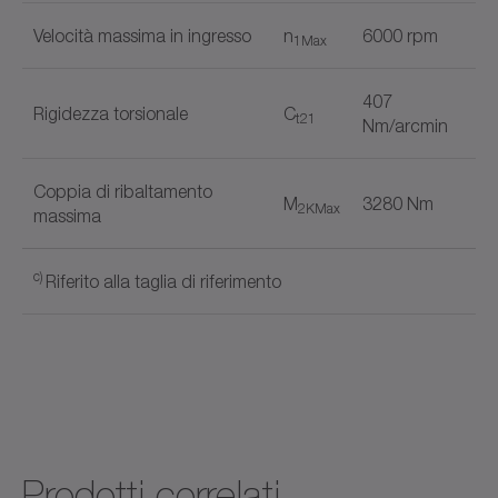
Velocità massima in ingresso
n
6000 rpm
1Max
407
Rigidezza torsionale
C
t21
Nm/arcmin
Coppia di ribaltamento
M
3280 Nm
2KMax
massima
c)
Riferito alla taglia di riferimento
Esecuzione uscita
Nome del documento
Flangia
✓
Prodotti correlati
Predisposizione sistema lineare
✓