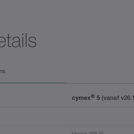
tails
ns
®
cymex
5
(vanaf v26.1