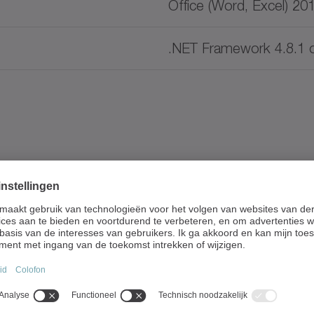
Office (Word, Excel) 20
.NET Framework 4.8.1 
Documenttype
Taal
Brochure/catalogus
Neutra
Software
Neutra