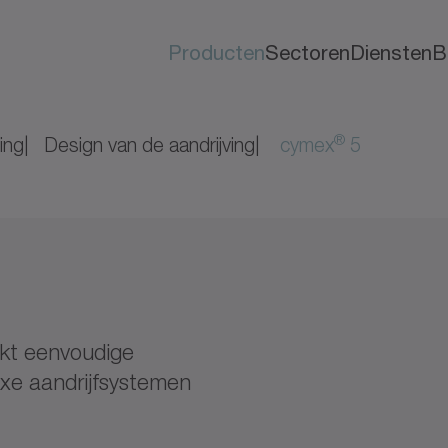
Producten
Sectoren
Diensten
B
®
ing
Design van de aandrijving
cymex
5
t eenvoudige
xe aandrijfsystemen