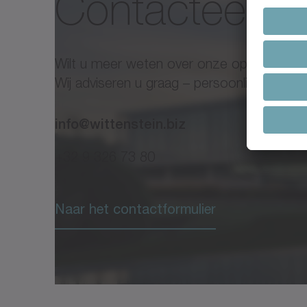
Contacteer o
Wilt u meer weten over onze oplossingen
Wij adviseren u graag – persoonlijk, desk
info@wittenstein.biz
+32 9 326 73 80
Naar het contactformulier