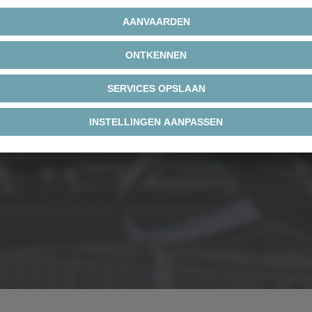
ns
?
undig en afgestemd op uw behoeften.