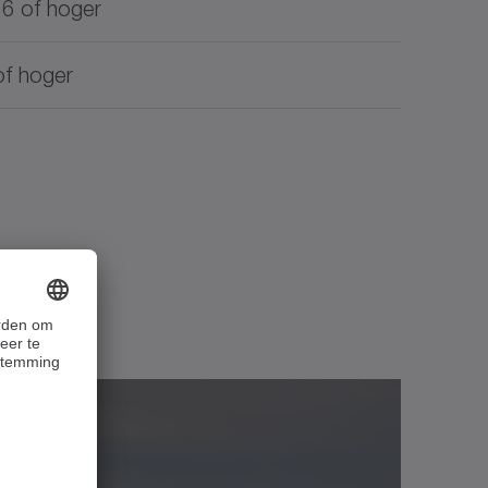
16 of hoger
of hoger
Downloads
Download (620 B)
al
Openen in viewer
al
Openen in viewer