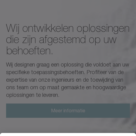
Wij ontwikkelen oplossingen
die zijn afgestemd op uw
behoeften.
Wij designen graag een oplossing die voldoet aan uw
specifieke toepassingsbehoeften. Profiteer van de
expertise van onze ingenieurs en de toewijding van
ons team om op maat gemaakte en hoogwaardige
oplossingen te leveren.
Meer informatie