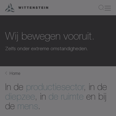
Wij bewegen vooruit.
Zelfs onder extreme omstandigheden.
Home
In de
productiesector
, in de
diepzee
, in
de ruimte
en bij
de
mens
.