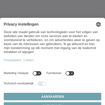
Vaartstraat 90 / bus 201
9270 Kalken
België
+32 9 326 73-80
info(at)wittenstein.biz
Toponderwerpen:
Productenoverzicht
Servoreductiekasten
Servomotoren