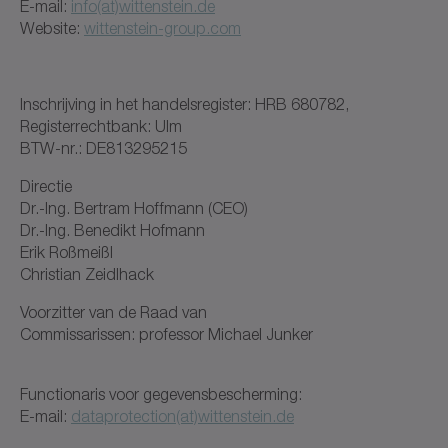
E-mail:
info(at)wittenstein.de
Website:
wittenstein-group.com
Inschrijving in het handelsregister: HRB 680782,
Registerrechtbank: Ulm
BTW-nr.: DE813295215
Directie
Dr.-Ing. Bertram Hoffmann (CEO)
Dr.-Ing. Benedikt Hofmann
Erik Roßmeißl
Christian Zeidlhack
Voorzitter van de Raad van
Commissarissen: professor Michael Junker
Functionaris voor gegevensbescherming:
E-mail:
dataprotection(at)wittenstein.de