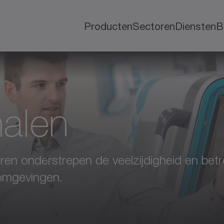
Producten
Sectoren
Diensten
B
alen
oren onderstrepen de veelzijdigheid en be
omgevingen.