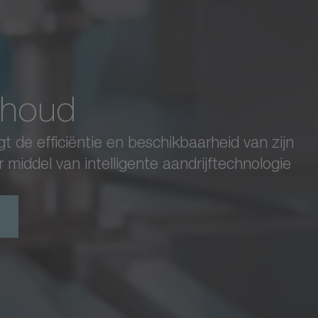
IMAGINE Engineering
erhoud
Hygiënisch vastsch
de efficiëntie en beschikbaarheid van zijn
IMAGINE Engineering vertrouwt op de cybe
middel van intelligente aandrijftechnologie
het schroeven en afdichten.
Bekijk het volledige succesverhaal