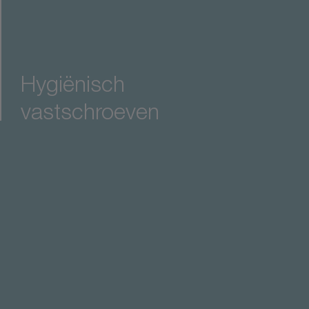
Hygiënisch
roeven
vastschroeven
®
r
kitline voor maximale precisie bij