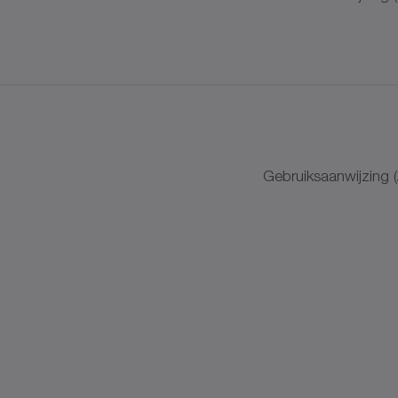
+
Gebruiksaanwijzing 
+
AC
ale reductiekasten
Systemen met rechte vertanding