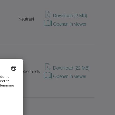
Download (2 MB)
Neutraal
Openen in viewer
Download (22 MB)
Nederlands
Openen in viewer