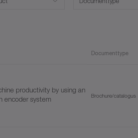
uct
Documenttype
Brochure/catalogus
CAD / CAE
Advanced Linear Systems
Documenttype
Gebruiksaanwijzing
Gebruiksaanwijzing (A
ine productivity by using an
Software
Brochure/catalogus
rn encoder system
Whitepaper
K