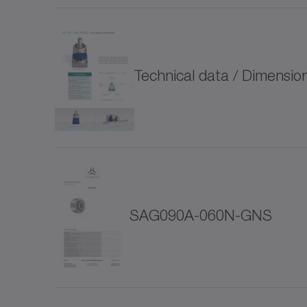
Voor speciale toestanden (1)
LPB
Software en digitalisering (8)
Technical data / Dimensi
LUC+
Design van de aandrijving (2)
LUC+
Connectiviteit/IIoT (5)
(2)
LUS-s
SAG090A-060N-GNS
Accessoires (12)
Meta
(38)
NP
Hygienic Design (18)