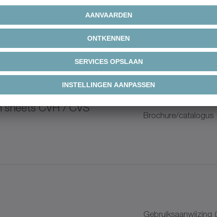
K
on sheets HDV
Brochure/catalogus
on sheets CVH / CVS
Brochure/catalogus
ium Linear Systems
+
+
Gebruiksaanwijzing 