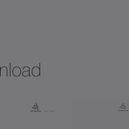
+
+
nload
+ DYNAMIC
+ HIGH TORQUE
+ POWER
heugels