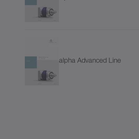
SC+
SK+
SP+
alpha Advanced Line
SPC
SPK
SSE
Speci