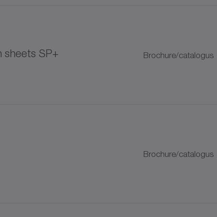
+
on sheets SP+
125-smeereenheid
Brochure/catalogus
400-smeereenheid
LUP-progressieve verdeler
plitter
Brochure/catalogus
albalgkoppelingen