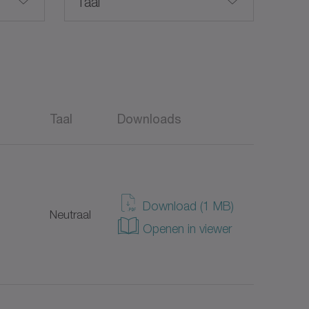
Taal
Nederlands
Taal
Downloads
Taiwanees
TEX)
Amerikaans Engels
Download (1 MB)
Neutraal
Duits
Openen in viewer
Spaans
Frans