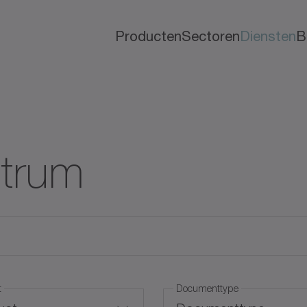
Producten
Sectoren
Diensten
B
trum
t
Documenttype