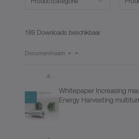
Productcategorie
Prod
Servomotoren (27)
189 Downloads beschikbaar
Roterende servomotoren (21)
Documentnaam
Lineaire servomotoren (3)
CP
Frameloze servomotoren (10)
CPK
Whitepaper Increasing mach
Voor speciale toestanden (4)
Energy Harvesting multitu
CPS
Tandheugel- en tandwiel-systemen (13)
CPS
Servoactuatoren (31)
CVH