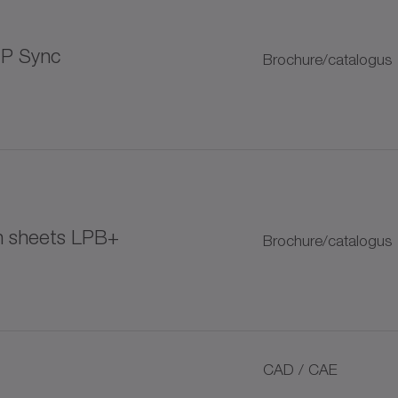
IP Sync
Brochure/catalogus
tomeerkoppelingen
+
on sheets LPB+
Brochure/catalogus
schijven
CAD / CAE
smeertandwiel