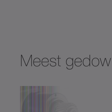
TK+
TP+
TPC
TPK
Meest gedow
TPM
TPM
TPM
Tand