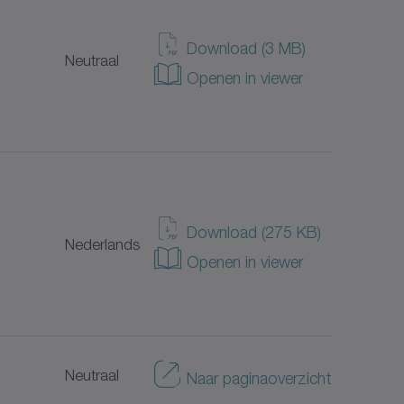
Japans
Download (3 MB)
Neutraal
Openen in viewer
Italiaans
Portugees
Turks
Download (275 KB)
Nederlands
Deens
Openen in viewer
Chinees
Zweeds
Neutraal
Naar paginaoverzicht