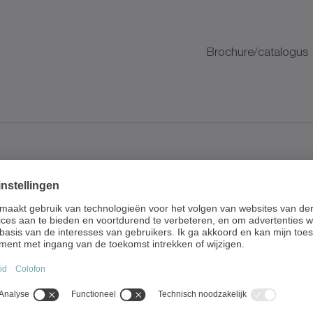
Brochure/catalogus
K
K
& alpha Value Line
Brochure/catalogus
PS, NPT, NPR, NTP, NPK, NPLK,
NVS, NVH, HDV
K