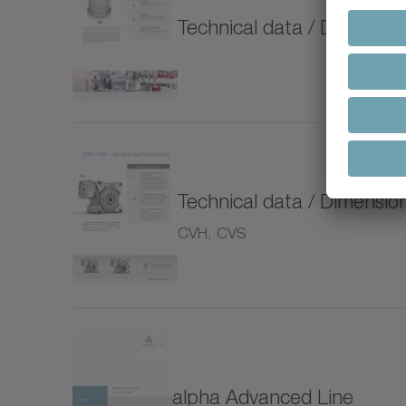
NPT
Technical data / Dimensi
NTP
NVH
NVS
Technical data / Dimensi
Prem
CVH, CVS
RP+
RPC
RPK
alpha Advanced Line