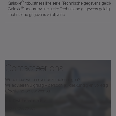
®
Galaxie
robustness line serie: Technische gegevens geldig 
®
Galaxie
accuracy line serie: Technische gegevens geldig me
Technische gegevens vrijblijvend
Contacteer ons
Wilt u meer weten over onze oplossingen?
Wij adviseren u graag – persoonlijk, deskundig en volledig
afgestemd op uw wensen.
info@wittenstein.biz
+32 9 326 73 80