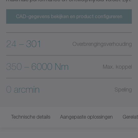
CAD-gegevens bekijken en product configureren
24 – 301
Overbrengingsverhouding
350 – 6000 Nm
Max. koppel
0 arcmin
Speling
Technische details
Aangepaste oplossingen
Gerela