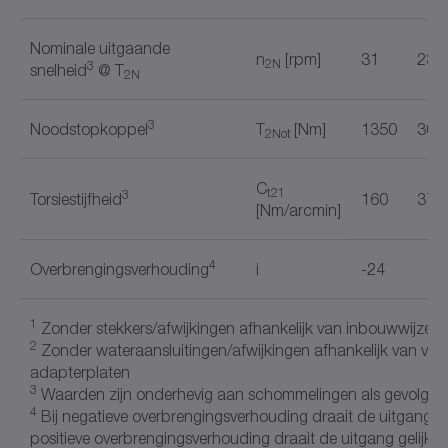
Nominale uitgaande
n
[rpm]
31
23
2N
3
snelheid
@ T
2N
3
Noodstopkoppel
T
[Nm]
1350
300
2Not
C
t21
3
Torsiestijfheid
160
370
[Nm/arcmin]
4
Overbrengingsverhouding
i
-24
1
Zonder stekkers/afwijkingen afhankelijk van inbouwwijze
2
Zonder wateraansluitingen/afwijkingen afhankelijk van voo
adapterplaten
3
Waarden zijn onderhevig aan schommelingen als gevolg va
4
Bij negatieve overbrengingsverhouding draait de uitgang t
positieve overbrengingsverhouding draait de uitgang gelijk 