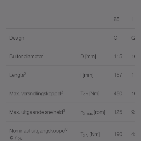
85​
110
Design
G
G
1
Buitendiameter
D [mm]
115
160
2
Lengte
I [mm]
157
177
3
Max. versnellingskoppel
T
[Nm]
450
108
2B
3
Max. uitgaande snelheid
n
[rpm]
125
95
2max
3
Nominaal uitgangskoppel
T
[Nm]
190
450
2N
@ n
2N