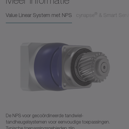
Meer informatie
Gebruiksaanwijzing
Nederlands
®
Value Linear System met NPS
cynapse
& Smart Serv
Download (3 KB)
Openen in viewer
CAD NPS
CAD / CAE
Neutraal
Openen in viewer
De NPS voor gecoördineerde tandwiel-
tandheugelsystemen voor eenvoudige toepassingen.
Typische toepassingsgebieden zijn