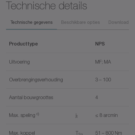
Technische details
Technische gegevens
Beschikbare opties
Downloads
Producttype
NPS
Uitvoering
MF; MA
Overbrengingsverhouding
3 – 100
Aantal bouwgroottes
4
c)
Max. speling
j
≤ 8 arcmin
t
Max. koppel
T
51 – 800 Nm
2α